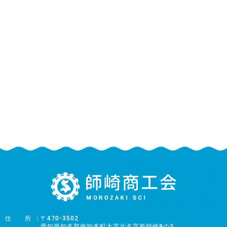
住所
〒470-3502
愛知県知多郡南知多町大字片名字新師崎8の3