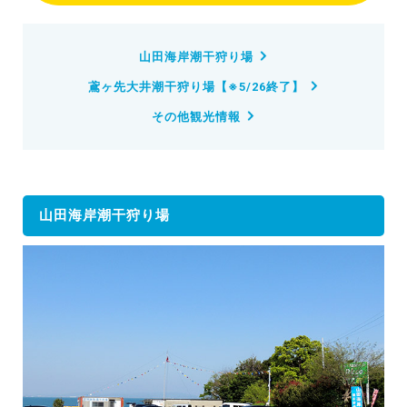
山田海岸潮干狩り場
鳶ヶ先大井潮干狩り場【※5/26終了】
その他観光情報
山田海岸潮干狩り場