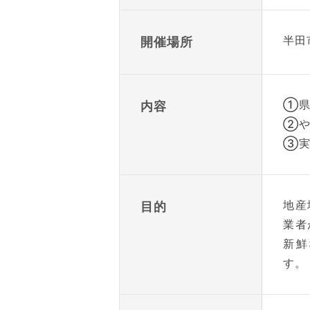
半田
開催場所
①県
内容
②や
③実
地産
目的
業者
新鮮
す。