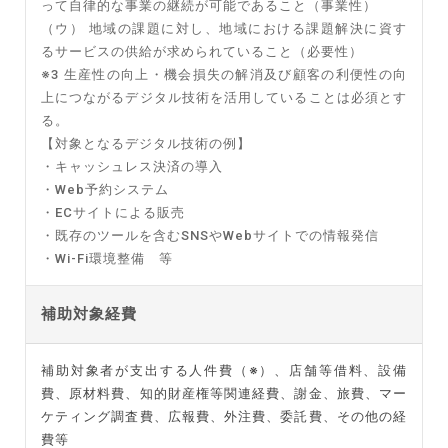
って自律的な事業の継続が可能であること（事業性）
（ウ） 地域の課題に対し、地域における課題解決に資す
るサービスの供給が求められていること（必要性）
※3 生産性の向上・機会損失の解消及び顧客の利便性の向
上につながるデジタル技術を活用していることは必須とす
る。
【対象となるデジタル技術の例】
・キャッシュレス決済の導入
・Web予約システム
・ECサイトによる販売
・既存のツールを含むSNSやWebサイトでの情報発信
・Wi-Fi環境整備 等
補助対象経費
補助対象者が支出する人件費（※）、店舗等借料、設備
費、原材料費、知的財産権等関連経費、謝金、旅費、マー
ケティング調査費、広報費、外注費、委託費、その他の経
費等