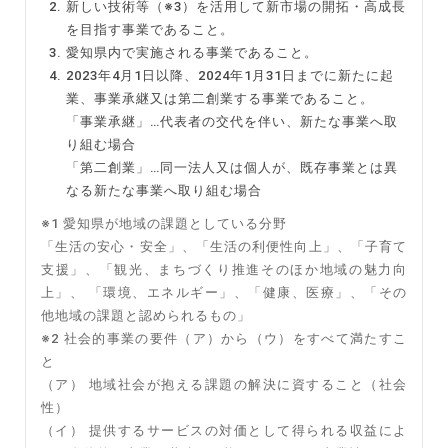
新しい技術等（※3）を活用して新市場の開拓・高成長
を目指す事業であること。
愛知県内で実施される事業であること。
2023年4月1日以降、2024年1月31日までに新たに起
業、事業承継又は第二創業する事業であること。
「事業承継」…代表者の交代を伴い、新たな事業へ取
り組む場合
「第二創業」…同一法人又は個人が、既存事業とは異
なる新たな事業へ取り組む場合
※1 愛知県が地域の課題としている分野
「生活の安心・安全」、「生活の利便性向上」、「子育て
支援」、「観光、まちづくり推進そのほか地域の魅力向
上」、 「環境、エネルギー」、「健康、医療」、「その
他地域の課題と認められるもの」
※2 社会的事業の要件（ア）から（ウ）をすべて満たすこ
と
（ア） 地域社会が抱える課題の解決に資すること（社会
性）
（イ） 提供するサービスの対価として得られる収益によ