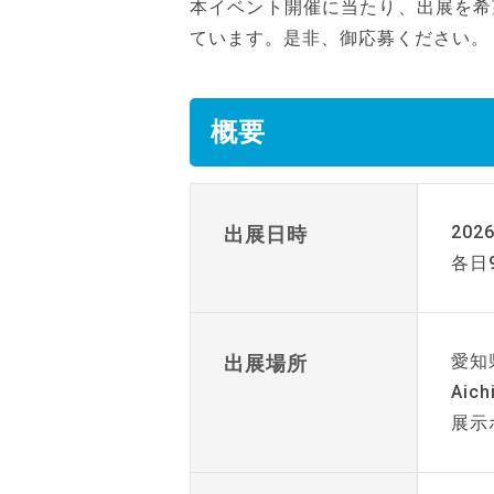
本イベント開催に当たり、出展を希
ています。是非、御応募ください。
概要
20
出展日時
各日9
愛知
出展場所
Aic
展示