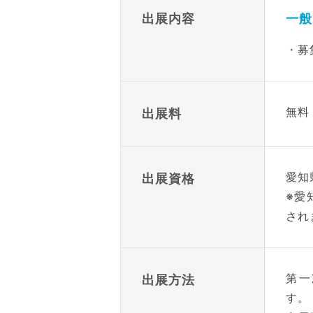
出展内容
一般
・募
無料
出展料
愛知
出展資格
※愛
され
第一
出展方法
す。