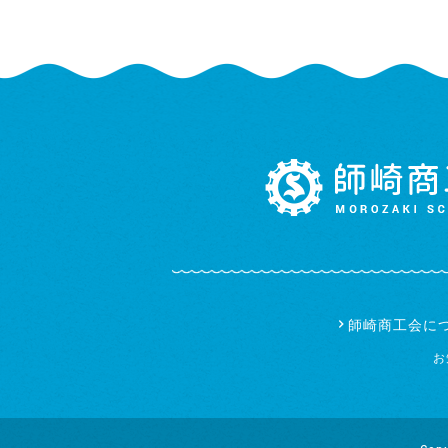
師崎商工会に
お