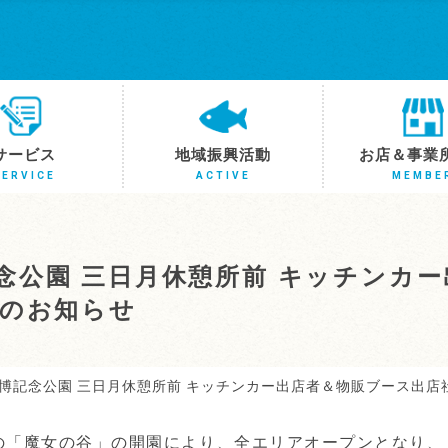
サービス
地域振興活動
お店＆事業
SERVICE
ACTIVE
MEMBE
念公園 三日月休憩所前 キッチンカ
）のお知らせ
博記念公園 三日月休憩所前 キッチンカー出店者＆物販ブース出店
6日の「魔女の谷」の開園により、全エリアオープンとなり、