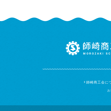
師崎商工会に
お