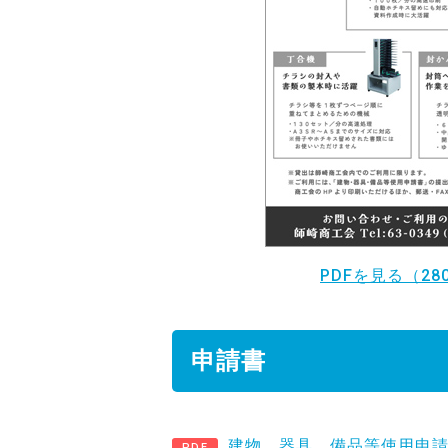
PDFを見る（28
申請書
建物、器具、備品等使用申