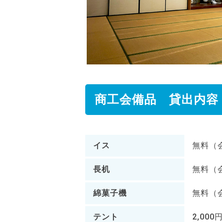
商工会備品 貸出内容
イス
無料（
長机
無料（
綿菓子機
無料（
テント
2,000