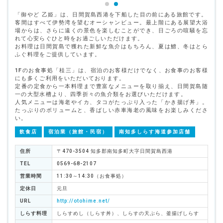
「御やど 乙姫」は、日間賀島西港を下船した目の前にある旅館です。
客間はすべて伊勢湾を望むオーシャンビュー。最上階にある展望大浴
場からは、さらに遠くの景色を楽しむことができ、日ごろの喧騒を忘
れて心安らぐひと時をお過ごしいただけます。
お料理は日間賀島で獲れた新鮮な魚介はもちろん、夏は鱧、冬はとら
ふぐ料理をご提供しています。
1Fのお食事処「桂三」は、宿泊のお客様だけでなく、お食事のお客様
にも多くご利用をいただいております。
定番の定食から一本料理まで豊富なメニューを取り揃え、日間賀島随
一の大型水槽より、四季折々の魚介類をお選びいただけます。
人気メニューは海老やイカ、タコがたっぷり入った「かき揚げ丼」。
たっぷりのボリュームと、香ばしい赤車海老の風味をお楽しみくださ
い。
飲食店
宿泊業（旅館・民宿）
南知多しらす海道参加店舗
住所
〒470-3504 知多郡南知多町大字日間賀島西港
TEL
0569-68-2107
営業時間
11:30～14:30（お食事処）
定休日
元旦
URL
http://otohime.net/
しらす料理
しらすめし（しらす丼）、しらすの天ぷら、釜揚げしらす