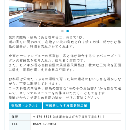
愛知の離島・篠島にある香翠荘は、海まで5秒。
潮の香りに誘われて、心地よい波の音色と白く続く砂浜…穏やかな篠
島の風景が、時間を忘れさせてくれます。
全室オーシャンビューの客室は、和と洋が融合するジャパニーズ・モ
ダンの雰囲気を取り入れた、落ち着く空間です。
また、ヒノキが香る当館自慢の展望露天風呂は、壮大な三河湾を正面
に構え、潮騒が聞こえる非日常空間です。
お料理は栄養たっぷりの環境で育った旬の素材のおいしさを活かしな
がら、丁寧に調理しております。
コース料理の内容を、篠島の豊富な“海の幸のお品書き“から自分で選
んで、オリジナルメニューをお作りいただくこともできます。
新鮮だからこそ楽しめる島の味を、ぜひご賞味ください。
宿泊業（ホテル）
南知多しらす海道参加店舗
住所
〒470-3505 知多郡南知多町大字篠島字堂山81-1
TEL
0569-67-2023