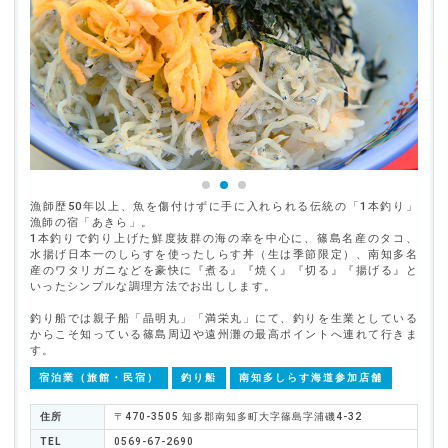
漁師歴50年以上、魚を傷付けずに手に入れられる伝統の「1本釣り」
漁師の宿「あきら」。
1本釣りで釣り上げた鮮度抜群の海の幸を中心に、篠島名産のタコ、
水揚げ日本一のしらすを使ったしらす丼（生は季節限定）、南知多名
産のワタリガニなどを豪快に『煮る』『焼く』『切る』『揚げる』と
いったシンプルな調理方法でお出しします。
釣り船では親子船「晶明丸」「満栄丸」にて、釣りを生業としている
からこそ知っている篠島周辺や遠州灘の最高ポイントへ連れて行きま
す。
宿泊業（旅館・民宿）
釣り船
南知多しらす海道参加店舗
住所
〒470-3505 知多郡南知多町大字篠島字浦磯4-32
TEL
0569-67-2690