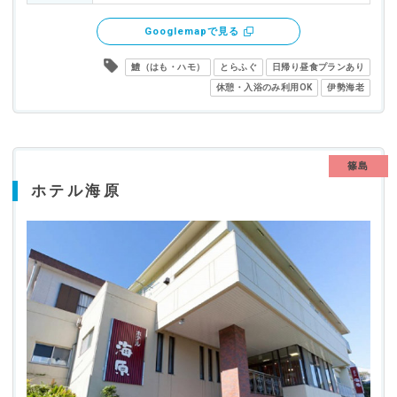
Googlemapで見る
鱧（はも・ハモ）
とらふぐ
日帰り昼食プランあり
休憩・入浴のみ利用OK
伊勢海老
篠島
ホテル海原