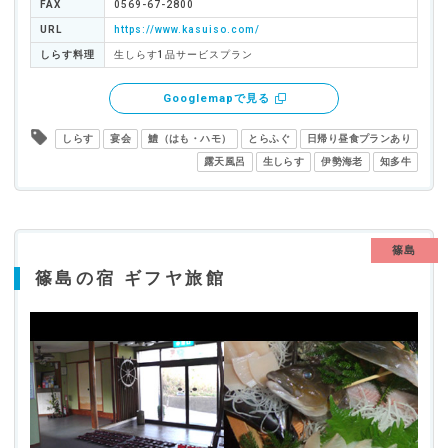
FAX
0569-67-2800
URL
https://www.kasuiso.com/
しらす料理
生しらす1品サービスプラン
Googlemapで見る
しらす
宴会
鱧（はも・ハモ）
とらふぐ
日帰り昼食プランあり
露天風呂
生しらす
伊勢海老
知多牛
篠島
篠島の宿 ギフヤ旅館