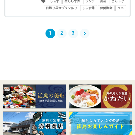
しらす
生しらす丼
ランチ
宴会
とらふぐ
日帰り昼食プランあり
しらす丼
伊勢海老
ウニ
1
2
3