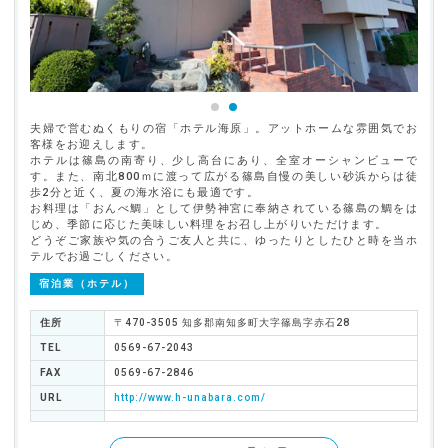
夫婦で営むぬくもりの宿「ホテル海原」。アットホームな雰囲気でお
客様をお迎えします。
ホテルは篠島の南寄り、少し高台にあり、全室オーシャンビューで
す。また、南北800ｍに渡って広がる篠島自慢の美しい砂浜からは徒
歩2分と近く、夏の海水浴にも最適です。
お料理は「おんべ鯛」として伊勢神宮に奉納されている篠島の鯛をは
じめ、季節に応じた美味しい料理をお召し上がりいただけます。
どうぞご家族や気の合うご友人と共に、ゆったりとしたひと時を当ホ
テルでお過ごしください。
宿泊業（ホテル）
住所
〒470-3505 知多郡南知多町大字篠島字赤石28
TEL
0569-67-2043
FAX
0569-67-2846
URL
http://www.h-unabara.com/