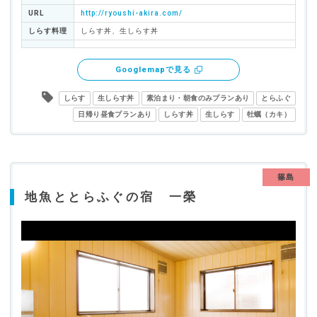
URL
http://ryoushi-akira.com/
しらす料理
しらす丼、生しらす丼
Googlemapで見る
しらす
生しらす丼
素泊まり・朝食のみプランあり
とらふぐ
日帰り昼食プランあり
しらす丼
生しらす
牡蠣（カキ）
篠島
地魚ととらふぐの宿 一榮