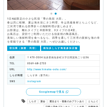
1日4組限定の小さな民宿「季の島宿 大田」。
春は貝に桜鯛、夏は海水浴にタコ料理、冬は高級食材とらふぐなど、
三河湾で獲れる四季折々の海鮮料理が楽しめます。
お部屋は、離れタイプと本館和室、3タイプの全4室。
お風呂は、貸切でご利用いただける信楽焼の陶器風呂。
美味しい海鮮料理を食べるなら、四季を通して三河湾の新鮮な海の幸
を堪能できる「季の島宿 大田」へぜひお越しください。
宿泊業（旅館・民宿）
南知多しらす海道参加店舗
住所
〒470-3504 知多郡南知多町大字日間賀島二ツ谷36
TEL
0569-68-2733
URL
http://www.himaka-oota.com/
しらす料理
しらす丼（要予約）
SNS
instagram
Googlemapで見る
しらす
宴会
素泊まり・朝食のみプランあり
とらふぐ
日帰り昼食プランあり
しらす丼
伊勢海老