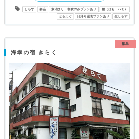
しらす
宴会
素泊まり・朝食のみプランあり
鱧（はも・ハモ）
とらふぐ
日帰り昼食プランあり
生しらす
篠島
海幸の宿 きらく