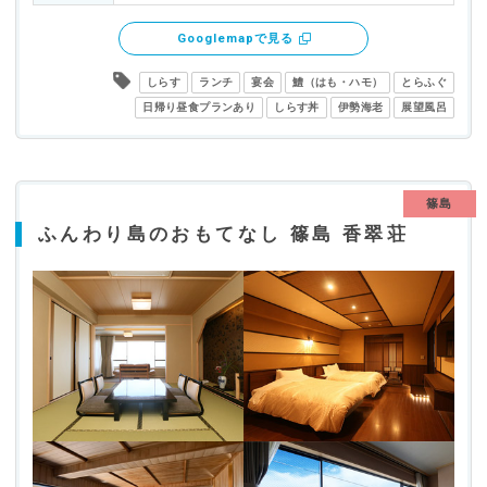
Googlemapで見る
しらす
ランチ
宴会
鱧（はも・ハモ）
とらふぐ
日帰り昼食プランあり
しらす丼
伊勢海老
展望風呂
篠島
ふんわり島のおもてなし 篠島 香翠荘