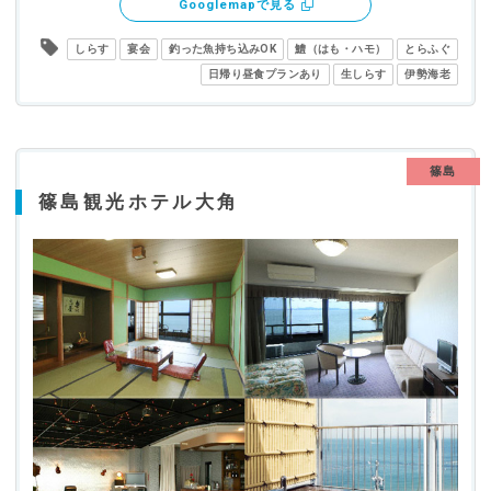
Googlemapで見る
しらす
宴会
釣った魚持ち込みOK
鱧（はも・ハモ）
とらふぐ
日帰り昼食プランあり
生しらす
伊勢海老
篠島
篠島観光ホテル大角