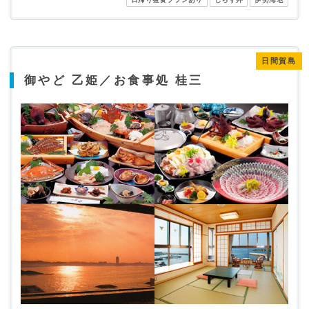
日間賀島
御やど 乙姫／お食事処 桂三