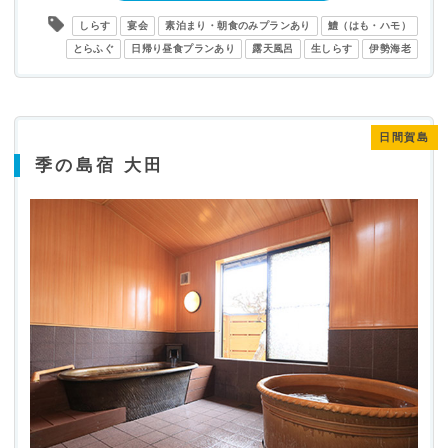
しらす
宴会
素泊まり・朝食のみプランあり
鱧（はも・ハモ）
とらふぐ
日帰り昼食プランあり
露天風呂
生しらす
伊勢海老
日間賀島
季の島宿 大田