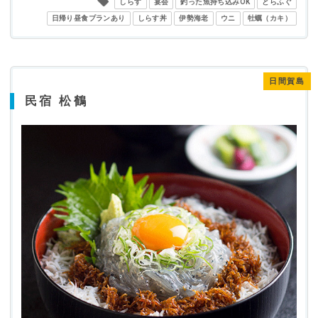
しらす
宴会
釣った魚持ち込みOK
とらふぐ
日帰り昼食プランあり
しらす丼
伊勢海老
ウニ
牡蠣（カキ）
日間賀島
民宿 松鶴