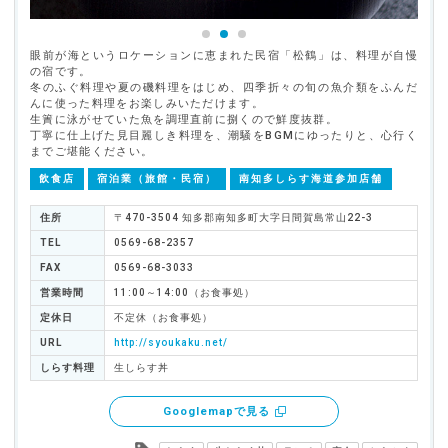
眼前が海というロケーションに恵まれた民宿「松鶴」は、料理が自慢
の宿です。
冬のふぐ料理や夏の磯料理をはじめ、四季折々の旬の魚介類をふんだ
んに使った料理をお楽しみいただけます。
生簀に泳がせていた魚を調理直前に捌くので鮮度抜群。
丁寧に仕上げた見目麗しき料理を、潮騒をBGMにゆったりと、心行く
までご堪能ください。
飲食店
宿泊業（旅館・民宿）
南知多しらす海道参加店舗
住所
〒470-3504 知多郡南知多町大字日間賀島常山22-3
TEL
0569-68-2357
FAX
0569-68-3033
営業時間
11:00～14:00（お食事処）
定休日
不定休（お食事処）
URL
http://syoukaku.net/
しらす料理
生しらす丼
Googlemapで見る