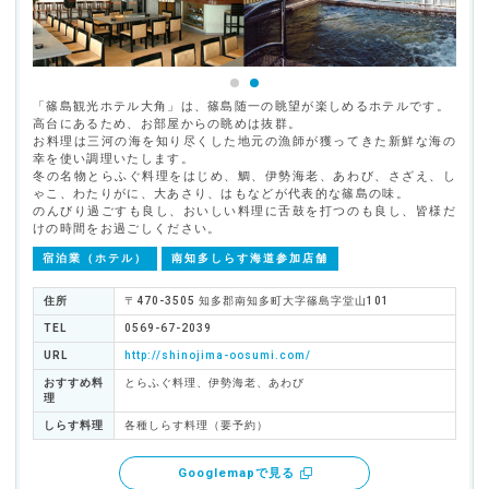
「篠島観光ホテル大角」は、篠島随一の眺望が楽しめるホテルです。
高台にあるため、お部屋からの眺めは抜群。
お料理は三河の海を知り尽くした地元の漁師が獲ってきた新鮮な海の
幸を使い調理いたします。
冬の名物とらふぐ料理をはじめ、鯛、伊勢海老、あわび、さざえ、し
ゃこ、わたりがに、大あさり、はもなどが代表的な篠島の味。
のんびり過ごすも良し、おいしい料理に舌鼓を打つのも良し、皆様だ
けの時間をお過ごしください。
宿泊業（ホテル）
南知多しらす海道参加店舗
住所
〒470-3505 知多郡南知多町大字篠島字堂山101
TEL
0569-67-2039
URL
http://shinojima-oosumi.com/
おすすめ料
とらふぐ料理、伊勢海老、あわび
理
しらす料理
各種しらす料理（要予約）
Googlemapで見る