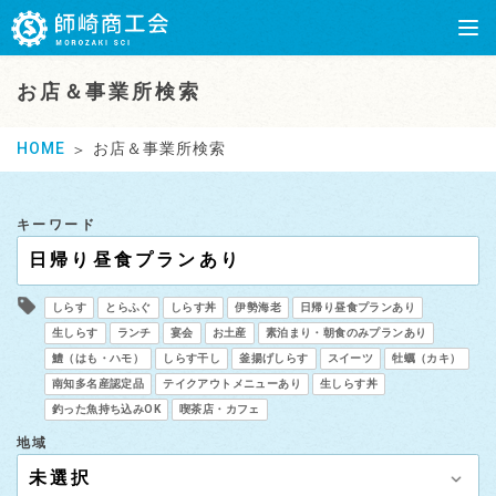
お店＆事業所検索
HOME
お店＆事業所検索
キーワード
しらす
とらふぐ
しらす丼
伊勢海老
日帰り昼食プランあり
生しらす
ランチ
宴会
お土産
素泊まり・朝食のみプランあり
鱧（はも・ハモ）
しらす干し
釜揚げしらす
スイーツ
牡蠣（カキ）
南知多名産認定品
テイクアウトメニューあり
生しらす丼
釣った魚持ち込みOK
喫茶店・カフェ
地域