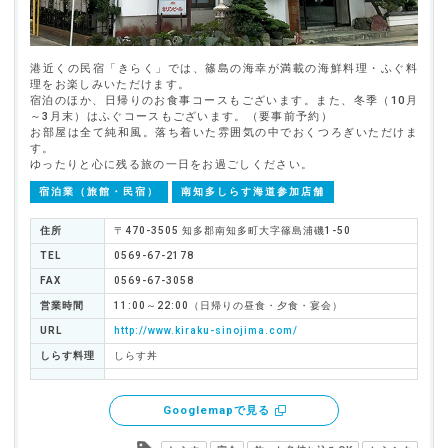
港近くの民宿「きらく」では、篠島の海幸が満載の海鮮料理・ふぐ料
理をお楽しみいただけます。
宿泊のほか、日帰りのお食事コースもございます。また、冬季（10月
～3月末）はふぐコースもございます。（要事前予約）
お部屋は全て純和風。落ち着いた雰囲気の中でおくつろぎいただけま
す。
ゆったりと心に残る旅の一日をお過ごしください。
宿泊業（旅館・民宿）
南知多しらす海道参加店舗
住所
〒470-3505 知多郡南知多町大字篠島浦磯1-50
TEL
0569-67-2178
FAX
0569-67-3058
営業時間
11:00～22:00（日帰りの昼食・夕食・宴会）
URL
http://www.kiraku-sinojima.com/
しらす料理
しらす丼
Googlemapで見る