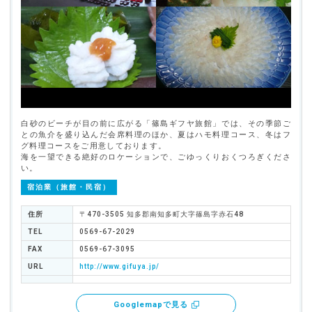
白砂のビーチが目の前に広がる「篠島ギフヤ旅館」では、その季節ご
との魚介を盛り込んだ会席料理のほか、夏はハモ料理コース、冬はフ
グ料理コースをご用意しております。
海を一望できる絶好のロケーションで、ごゆっくりおくつろぎくださ
い。
宿泊業（旅館・民宿）
住所
〒470-3505 知多郡南知多町大字篠島字赤石48
TEL
0569-67-2029
FAX
0569-67-3095
URL
http://www.gifuya.jp/
Googlemapで見る