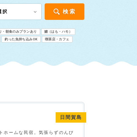
検索
り・朝食のみプランあり
鱧（はも・ハモ）
釣った魚持ち込みOK
喫茶店・カフェ
日間賀島
トホームな民宿。気張らずのんび