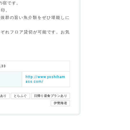
の宿です。
目印。
度抜群の旨い魚介類をぜひ堪能しに
れぞれフロア貸切が可能です。お気
33
http://www.yoshiham
aso.com/
あり
とらふぐ
日帰り昼食プランあり
伊勢海老