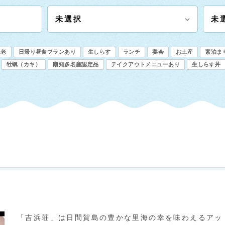
海老
日帰り昼食プランあり
生しらす
ランチ
宴会
お土産
素泊ま
牡蠣（カキ）
南知多名産認定品
テイクアウトメニューあり
生しらす丼
「吉浜荘」は日間賀島の豊かな里海の幸を味わえるアッ