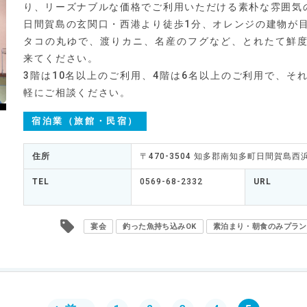
り、リーズナブルな価格でご利用いただける素朴な雰囲気
日間賀島の玄関口・西港より徒歩1分、オレンジの建物が
タコの丸ゆで、渡りカニ、名産のフグなど、とれたて鮮
来てください。
3階は10名以上のご利用、4階は6名以上のご利用で、そ
軽にご相談ください。
宿泊業（旅館・民宿）
住所
〒470-3504 知多郡南知多町日間賀島西浜
TEL
0569-68-2332
URL
宴会
釣った魚持ち込みOK
素泊まり・朝食のみプラン