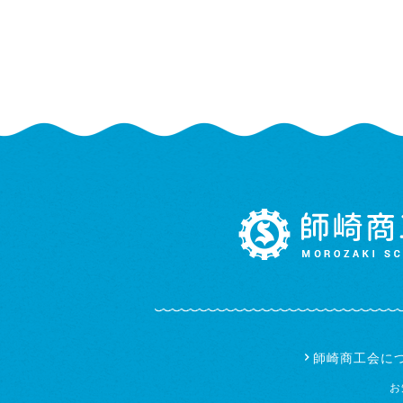
師崎商工会に
お