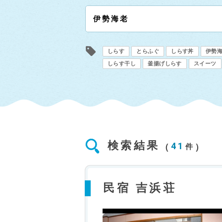
しらす
とらふぐ
しらす丼
伊勢
しらす干し
釜揚げしらす
スイーツ
検索結果
41
件
民宿 吉浜荘