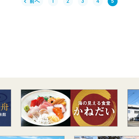
前へ
1
2
3
4
5