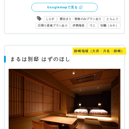
Googlemapで見る
しらす
素泊まり・朝食のみプランあり
とらふぐ
日帰り昼食プランあり
伊勢海老
ウニ
牡蠣（カキ）
師崎地域（大井・片名・師崎）
まるは別邸 はずのほし