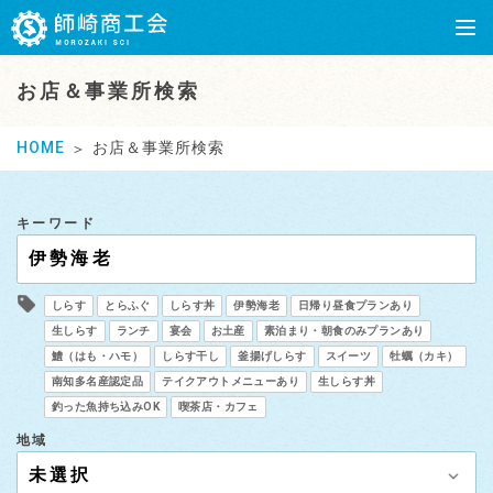
お店＆事業所検索
HOME
お店＆事業所検索
キーワード
しらす
とらふぐ
しらす丼
伊勢海老
日帰り昼食プランあり
生しらす
ランチ
宴会
お土産
素泊まり・朝食のみプランあり
鱧（はも・ハモ）
しらす干し
釜揚げしらす
スイーツ
牡蠣（カキ）
南知多名産認定品
テイクアウトメニューあり
生しらす丼
釣った魚持ち込みOK
喫茶店・カフェ
地域