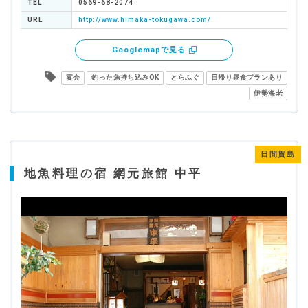
TEL
0569-68-2074
URL
http://www.himaka-tokugawa.com/
Googlemapで見る
宴会
釣った魚持ち込みOK
とらふぐ
日帰り昼食プランあり
伊勢海老
日間賀島
地魚料理の宿 網元旅館 中平