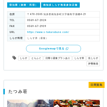
宿泊業（旅館・民宿）
南知多しらす海道参加店舗
住所
〒470-3505 知多郡南知多町大字篠島字浦磯4-21
TEL
0569-67-2024
FAX
0569-67-2939
URL
https://www.s-takarabune.com/
しらす料理
しらす丼（昼食）
Googlemapで見る
しらす
とらふぐ
日帰り昼食プランあり
しらす丼
生しらす
伊勢海老
日間賀島
たつみ荘