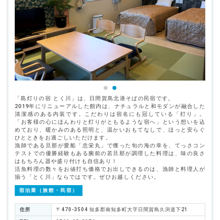
「島灯りの宿 とく川」は、日間賀島北港そばの民宿です。
2019年にリニューアルした館内は、ナチュラルと和モダンが融合した
清潔感のある内装です。こだわりは宿名にも冠している「灯り」。
「お客様の心にほんわりと灯りがともるような宿へ」という想いを込
めており、暖かみのある照明と、温かいおもてなしで、ほっと安らぐ
ひとときをお過ごしいただけます。
漁師である旦那が愛船「忠栄丸」で獲った旬の海の幸を、てっさコン
テストでの優勝経験もある腕前の若旦那が調理した料理は、味の良さ
はもちろん器や盛り付けも自信あり！
活魚料理の数々をお値打ち価格でお出しできるのは、漁師と料理人が
揃う「とく川」ならではです。ぜひお越しください。
宿泊業（旅館・民宿）
住所
〒470-3504 知多郡南知多町大字日間賀島久渕道下21