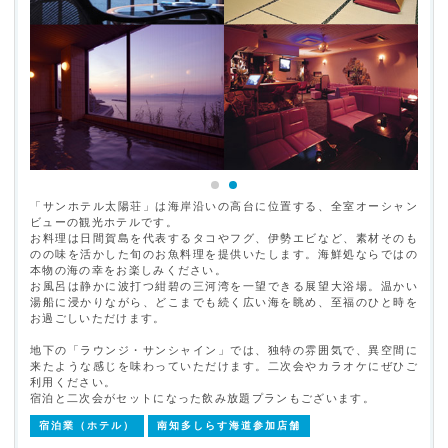
「サンホテル太陽荘」は海岸沿いの高台に位置する、全室オーシャン
ビューの観光ホテルです。
お料理は日間賀島を代表するタコやフグ、伊勢エビなど、素材そのも
のの味を活かした旬のお魚料理を提供いたします。海鮮処ならではの
本物の海の幸をお楽しみください。
お風呂は静かに波打つ紺碧の三河湾を一望できる展望大浴場。温かい
湯船に浸かりながら、どこまでも続く広い海を眺め、至福のひと時を
お過ごしいただけます。
地下の「ラウンジ・サンシャイン」では、独特の雰囲気で、異空間に
来たような感じを味わっていただけます。二次会やカラオケにぜひご
利用ください。
宿泊と二次会がセットになった飲み放題プランもございます。
宿泊業（ホテル）
南知多しらす海道参加店舗