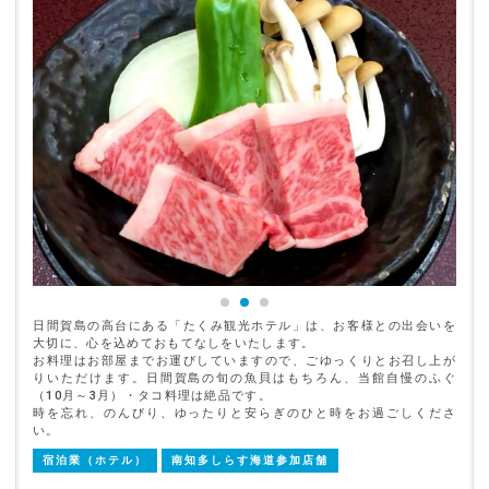
日間賀島の高台にある「たくみ観光ホテル」は、お客様との出会いを
大切に、心を込めておもてなしをいたします。
お料理はお部屋までお運びしていますので、ごゆっくりとお召し上が
りいただけます。日間賀島の旬の魚貝はもちろん、当館自慢のふぐ
（10月～3月）・タコ料理は絶品です。
時を忘れ、のんびり、ゆったりと安らぎのひと時をお過ごしくださ
い。
宿泊業（ホテル）
南知多しらす海道参加店舗