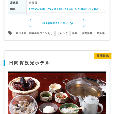
定休日
火曜日
URL
https://hotel.travel.rakuten.co.jp/hinfo/178746/
Googlemapで見る
素泊まり・朝食のみプランあり
とらふぐ
温泉
伊勢海老
知多牛
日間賀島
日間賀観光ホテル