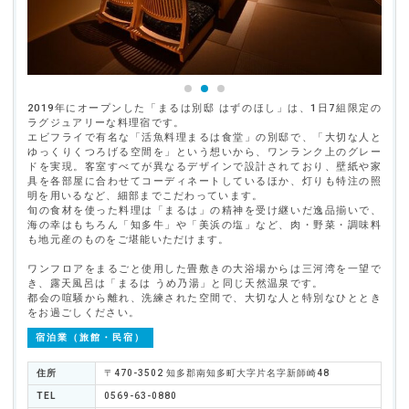
2019年にオープンした「まるは別邸 はずのほし」は、1日7組限定の
ラグジュアリーな料理宿です。
エビフライで有名な「活魚料理まるは食堂」の別邸で、「大切な人と
ゆっくりくつろげる空間を」という想いから、ワンランク上のグレー
ドを実現。客室すべてが異なるデザインで設計されており、壁紙や家
具を各部屋に合わせてコーディネートしているほか、灯りも特注の照
明を用いるなど、細部までこだわっています。
旬の食材を使った料理は「まるは」の精神を受け継いだ逸品揃いで、
海の幸はもちろん「知多牛」や「美浜の塩」など、肉・野菜・調味料
も地元産のものをご堪能いただけます。
ワンフロアをまるごと使用した畳敷きの大浴場からは三河湾を一望で
き、露天風呂は「まるは うめ乃湯」と同じ天然温泉です。
都会の喧騒から離れ、洗練された空間で、大切な人と特別なひととき
をお過ごしください。
宿泊業（旅館・民宿）
住所
〒470-3502 知多郡南知多町大字片名字新師崎48
TEL
0569-63-0880