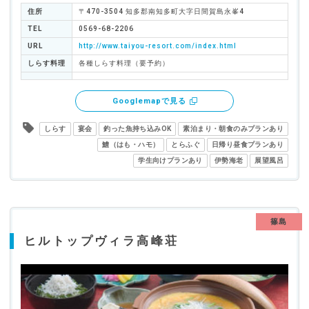
住所
〒470-3504 知多郡南知多町大字日間賀島永峯4
TEL
0569-68-2206
URL
http://www.taiyou-resort.com/index.html
しらす料理
各種しらす料理（要予約）
Googlemapで見る
しらす
宴会
釣った魚持ち込みOK
素泊まり・朝食のみプランあり
鱧（はも・ハモ）
とらふぐ
日帰り昼食プランあり
学生向けプランあり
伊勢海老
展望風呂
篠島
ヒルトップヴィラ高峰荘