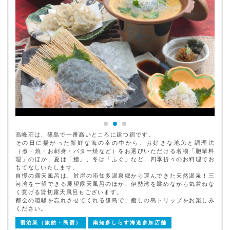
高峰荘は、篠島で一番高いところに建つ宿です。
その日に揚がった新鮮な海の幸の中から、お好きな地魚と調理法
（煮・焼・お刺身・バター焼など）をお選びいただける名物「胞輩料
理」のほか、夏は「鱧」、冬は「ふぐ」など、四季折々のお料理でお
もてなしいたします。
自慢の露天風呂は、対岸の南知多温泉郷から運んできた天然温泉！三
河湾を一望できる展望露天風呂のほか、伊勢湾を眺めながら気兼ねな
く寛げる貸切露天風呂もございます。
都会の喧騒を忘れさせてくれる篠島で、癒しの島トリップをお楽しみ
ください。
宿泊業（旅館・民宿）
南知多しらす海道参加店舗