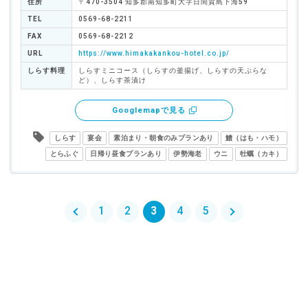
住所
〒470-3504 知多郡南知多町大字日間賀島下海59
TEL
0569-68-2211
FAX
0569-68-2212
URL
https://www.himakakankou-hotel.co.jp/
しらす料理
しらすミニコース（しらすの釜揚げ、しらすの天ぷらな
ど）、しらす茶漬け
Googlemapで見る
しらす
宴会
素泊まり・朝食のみプランあり
鱧（はも・ハモ）
とらふぐ
日帰り昼食プランあり
伊勢海老
ウニ
牡蠣（カキ）
1
2
3
4
5