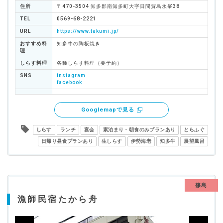
住所
〒470-3504 知多郡南知多町大字日間賀島永峯38
TEL
0569-68-2221
URL
https://www.takumi.jp/
おすすめ料
知多牛の陶板焼き
理
しらす料理
各種しらす料理（要予約）
SNS
instagram
facebook
Googlemapで見る
しらす
ランチ
宴会
素泊まり・朝食のみプランあり
とらふぐ
日帰り昼食プランあり
生しらす
伊勢海老
知多牛
展望風呂
篠島
漁師民宿たから舟