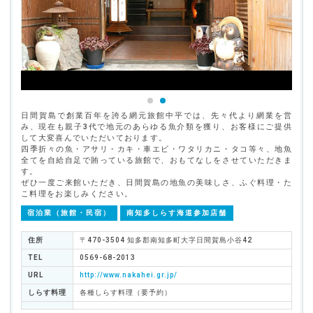
日間賀島で創業百年を誇る網元旅館中平では、先々代より網業を営
み、現在も親子3代で地元のあらゆる魚介類を獲り、お客様にご提供
して大変喜んでいただいております。
四季折々の魚・アサリ・カキ・車エビ・ワタリカニ・タコ等々、地魚
全てを自給自足で賄っている旅館で、おもてなしをさせていただきま
す。
ぜひ一度ご来館いただき、日間賀島の地魚の美味しさ、ふぐ料理・た
こ料理をお楽しみください。
宿泊業（旅館・民宿）
南知多しらす海道参加店舗
住所
〒470-3504 知多郡南知多町大字日間賀島小谷42
TEL
0569-68-2013
URL
http://www.nakahei.gr.jp/
しらす料理
各種しらす料理（要予約）