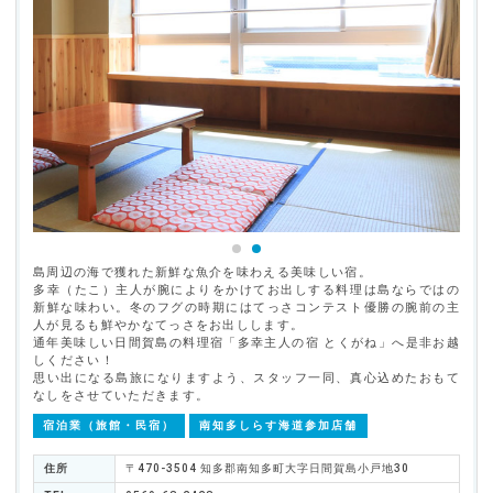
島周辺の海で獲れた新鮮な魚介を味わえる美味しい宿。
多幸（たこ）主人が腕によりをかけてお出しする料理は島ならではの
新鮮な味わい。冬のフグの時期にはてっさコンテスト優勝の腕前の主
人が見るも鮮やかなてっさをお出しします。
通年美味しい日間賀島の料理宿「多幸主人の宿 とくがね」へ是非お越
しください！
思い出になる島旅になりますよう、スタッフ一同、真心込めたおもて
なしをさせていただきます。
宿泊業（旅館・民宿）
南知多しらす海道参加店舗
住所
〒470-3504 知多郡南知多町大字日間賀島小戸地30