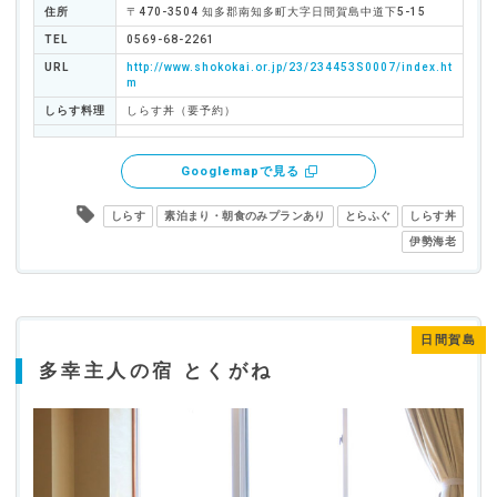
住所
〒470-3504 知多郡南知多町大字日間賀島中道下5-15
TEL
0569-68-2261
URL
http://www.shokokai.or.jp/23/234453S0007/index.ht
m
しらす料理
しらす丼（要予約）
Googlemapで見る
しらす
素泊まり・朝食のみプランあり
とらふぐ
しらす丼
伊勢海老
日間賀島
多幸主人の宿 とくがね