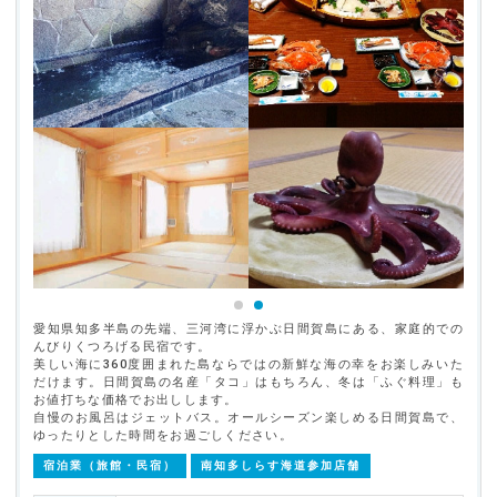
愛知県知多半島の先端、三河湾に浮かぶ日間賀島にある、家庭的での
んびりくつろげる民宿です。
美しい海に360度囲まれた島ならではの新鮮な海の幸をお楽しみいた
だけます。日間賀島の名産「タコ」はもちろん、冬は「ふぐ料理」も
お値打ちな価格でお出しします。
自慢のお風呂はジェットバス。オールシーズン楽しめる日間賀島で、
ゆったりとした時間をお過ごしください。
宿泊業（旅館・民宿）
南知多しらす海道参加店舗