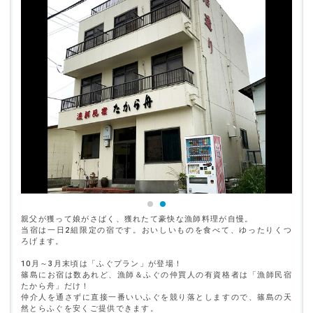
親父が獲って娘がさばく、獲れたて豪快な漁師料理が自慢。
当宿は一日2組限定の宿です。おいしいものを食べて、ゆったりくつ
ろげます。
10月～3月末頃は「ふぐプラン」が登場！
篠島にお宿は数あれど、漁師＆ふぐの仲買人の有資格者は「漁師民宿
たから舟」だけ！
仲介人を通さずに直接一番いいふぐを競り落としますので、篠島の天
然とらふぐを安くご提供できます。