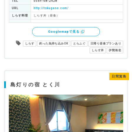
TEL
0569-68-2428
URL
http://tokugane.com/
しらす料理
しらす丼（昼食）
Googlemapで見る
しらす
釣った魚持ち込みOK
とらふぐ
日帰り昼食プランあり
しらす丼
伊勢海老
日間賀島
島灯りの宿 とく川