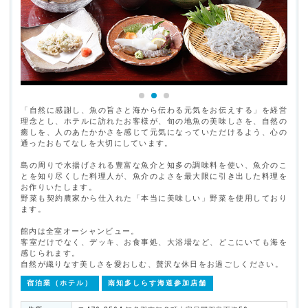
「自然に感謝し、魚の旨さと海から伝わる元気をお伝えする」を経営
理念とし、ホテルに訪れたお客様が、旬の地魚の美味しさを、自然の
癒しを、人のあたかかさを感じて元気になっていただけるよう、心の
通ったおもてなしを大切にしています。
島の周りで水揚げされる豊富な魚介と知多の調味料を使い、魚介のこ
とを知り尽くした料理人が、魚介のよさを最大限に引き出した料理を
お作りいたします。
野菜も契約農家から仕入れた「本当に美味しい」野菜を使用しており
ます。
館内は全室オーシャンビュー。
客室だけでなく、デッキ、お食事処、大浴場など、どこにいても海を
感じられます。
自然が織りなす美しさを愛おしむ、贅沢な休日をお過ごしください。
宿泊業（ホテル）
南知多しらす海道参加店舗