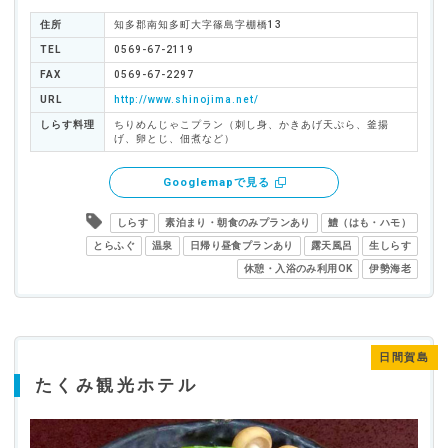
住所
知多郡南知多町大字篠島字棚橋13
TEL
0569-67-2119
FAX
0569-67-2297
URL
http://www.shinojima.net/
しらす料理
ちりめんじゃこプラン（刺し身、かきあげ天ぷら、釜揚
げ、卵とじ、佃煮など）
Googlemapで見る
しらす
素泊まり・朝食のみプランあり
鱧（はも・ハモ）
とらふぐ
温泉
日帰り昼食プランあり
露天風呂
生しらす
休憩・入浴のみ利用OK
伊勢海老
日間賀島
たくみ観光ホテル