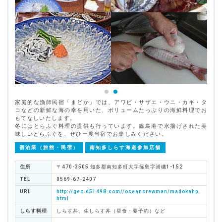
家庭的な漁師民宿「まどか」では、アワビ・サザエ・ウニ・カキ・タ
コなどの新鮮な海の幸を用いた、ボリュームたっぷりの海鮮料理でお
もてなしいたします。
冬にはとらふぐ料理の提供も行っています。篠島港で水揚げされた美
味しいとらふぐを、ぜひ一度当宿でお楽しみください。
宿泊業（旅館・民宿）
南知多しらす海道参加店舗
住所
〒470-3505 知多郡南知多町大字篠島字浦磯1-152
TEL
0569-67-2407
URL
http://geo.d51498.com//oceancrewman/madokahp.
html
しらす料理
しらす丼、生しらす丼（昼食・要予約）など