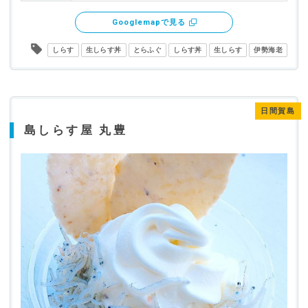
Googlemapで見る
しらす
生しらす丼
とらふぐ
しらす丼
生しらす
伊勢海老
日間賀島
島しらす屋 丸豊