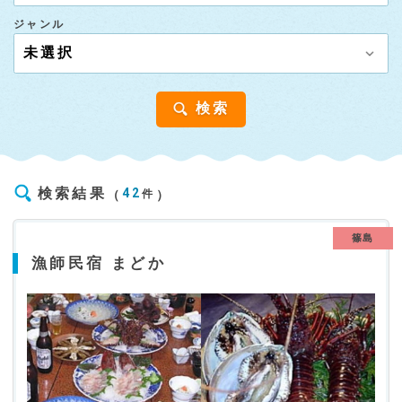
ジャンル
検索
検索結果
42
件
篠島
漁師民宿 まどか