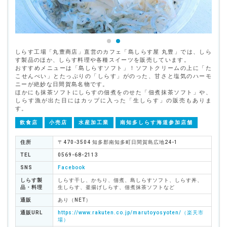
しらす工場「丸豊商店」直営のカフェ「島しらす屋 丸豊」では、しら
す製品のほか、しらす料理や各種スイーツを販売しています。
おすすめメニューは「島しらすソフト」！ソフトクリームの上に「た
こせんべい」とたっぷりの「しらす」がのった、甘さと塩気のハーモ
ニーが絶妙な日間賀島名物です。
ほかにも抹茶ソフトにしらすの佃煮をのせた「佃煮抹茶ソフト」や、
しらす漁が出た日にはカップに入った「生しらす」の販売もありま
す。
飲食店
小売店
水産加工業
南知多しらす海道参加店舗
住所
〒470-3504 知多郡南知多町日間賀島広地24-1
TEL
0569-68-2113
SNS
Facebook
しらす製
しらす干し、かちり、佃煮、島しらすソフト、しらす丼、
品・料理
生しらす、釜揚げしらす、佃煮抹茶ソフトなど
通販
あり（NET）
通販URL
https://www.rakuten.co.jp/marutoyosyoten/（楽天市
場）