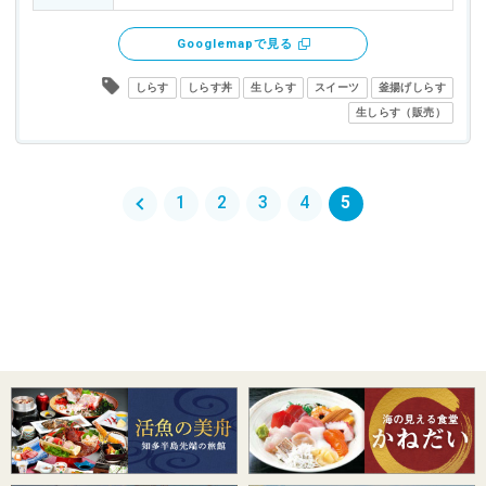
Googlemapで見る
しらす
しらす丼
生しらす
スイーツ
釜揚げしらす
生しらす（販売）
1
2
3
4
5