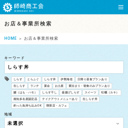
お店＆事業所検索
HOME
お店＆事業所検索
キーワード
しらす
とらふぐ
しらす丼
伊勢海老
日帰り昼食プランあり
生しらす
ランチ
宴会
お土産
素泊まり・朝食のみプランあり
鱧（はも・ハモ）
しらす干し
釜揚げしらす
スイーツ
牡蠣（カキ）
南知多名産認定品
テイクアウトメニューあり
生しらす丼
釣った魚持ち込みOK
喫茶店・カフェ
地域