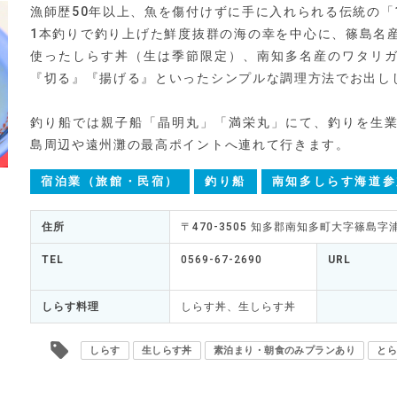
漁師歴50年以上、魚を傷付けずに手に入れられる伝統の「
1本釣りで釣り上げた鮮度抜群の海の幸を中心に、篠島名
使ったしらす丼（生は季節限定）、南知多名産のワタリ
『切る』『揚げる』といったシンプルな調理方法でお出し
釣り船では親子船「晶明丸」「満栄丸」にて、釣りを生
島周辺や遠州灘の最高ポイントへ連れて行きます。
宿泊業（旅館・民宿）
釣り船
南知多しらす海道参
住所
〒470-3505 知多郡南知多町大字篠島字浦
TEL
0569-67-2690
URL
しらす料理
しらす丼、生しらす丼
しらす
生しらす丼
素泊まり・朝食のみプランあり
とら