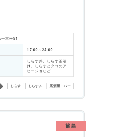
島一本松51
17:00～24:00
しらす丼、しらす茶漬
け、しらすとタコのア
ヒージョなど
しらす
しらす丼
居酒屋・バー
篠島