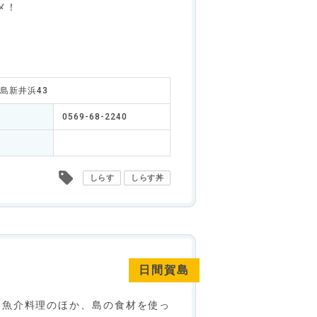
メ！
賀島新井浜43
0569-68-2240
しらす
しらす丼
日間賀島
な魚介料理のほか、島の食材を使っ