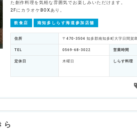
た創作料理を気軽な雰囲気でお楽しみいただけます。
2FにカラオケBOXあり。
飲食店
南知多しらす海道参加店舗
住所
〒470-3504 知多郡南知多町大字日間賀
TEL
0569-68-3022
営業時間
定休日
木曜日
しらす料理
きら