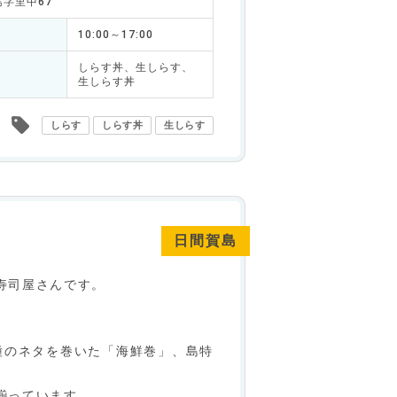
島字里中67
10:00～17:00
しらす丼、生しらす、
生しらす丼
しらす
しらす丼
生しらす
日間賀島
寿司屋さんです。
種のネタを巻いた「海鮮巻」、島特
揃っています。