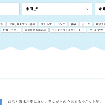
海老
日帰り昼食プランあり
生しらす
ランチ
宴会
お土産
素泊ま
牡蠣（カキ）
南知多名産認定品
テイクアウトメニューあり
生しらす丼
西港と海水浴場に近い、昔ながらの心温まる小さなお宿。