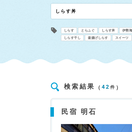
しらす
とらふぐ
しらす丼
伊勢
しらす干し
釜揚げしらす
スイーツ
検索結果
42
件
民宿 明石