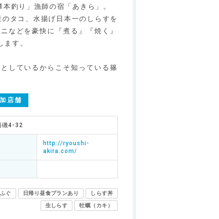
1本釣り」漁師の宿「あきら」。
産のタコ、水揚げ日本一のしらすを
ガニなどを豪快に『煮る』『焼く』
します。
業としているからこそ知っている篠
加店舗
磯4-32
http://ryoushi-
akira.com/
ふぐ
日帰り昼食プランあり
しらす丼
生しらす
牡蠣（カキ）