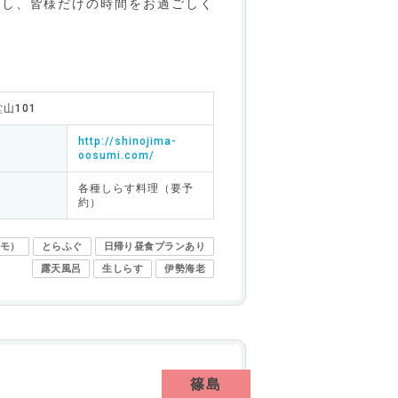
良し、皆様だけの時間をお過ごしく
山101
http://shinojima-
oosumi.com/
各種しらす料理（要予
約）
モ）
とらふぐ
日帰り昼食プランあり
露天風呂
生しらす
伊勢海老
篠島