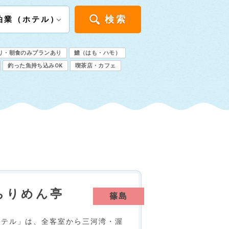
検索
り・朝食のみプランあり
鱧（はも・ハモ）
釣った魚持ち込みOK
喫茶店・カフェ
ちりめん亭
篠島
ホテル」は、全客室から三河湾・渥