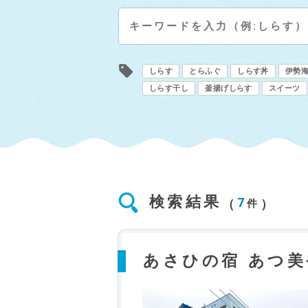
しらす
とらふぐ
しらす丼
伊勢
しらす干し
釜揚げしらす
スイーツ
検索結果
7
件
あさひの宿 あつ