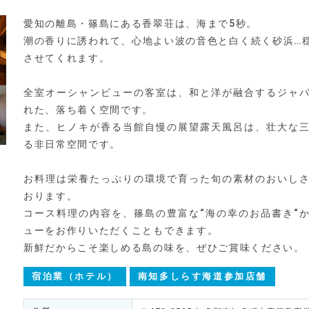
愛知の離島・篠島にある香翠荘は、海まで5秒。
潮の香りに誘われて、心地よい波の音色と白く続く砂浜…
させてくれます。
全室オーシャンビューの客室は、和と洋が融合するジャ
れた、落ち着く空間です。
また、ヒノキが香る当館自慢の展望露天風呂は、壮大な
る非日常空間です。
お料理は栄養たっぷりの環境で育った旬の素材のおいし
おります。
コース料理の内容を、篠島の豊富な“海の幸のお品書き“
ューをお作りいただくこともできます。
新鮮だからこそ楽しめる島の味を、ぜひご賞味ください。
宿泊業（ホテル）
南知多しらす海道参加店舗