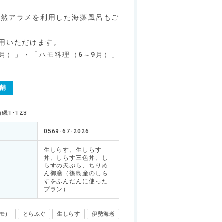
天然アラメを利用した海藻風呂もご
利用いただけます。
月）」・「ハモ料理（6～9月）」
舗
磯1-123
0569-67-2026
生しらす、生しらす
丼、しらす三色丼、し
らすの天ぷら、ちりめ
ん御膳（篠島産のしら
すをふんだんに使った
プラン）
モ）
とらふぐ
生しらす
伊勢海老