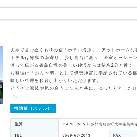
夫婦で営むぬくもりの宿「ホテル海原」。アットホームな
ホテルは篠島の南寄り、少し高台にあり、全室オーシャン
渡って広がる篠島自慢の美しい砂浜からは徒歩2分と近く
お料理は「おんべ鯛」として伊勢神宮に奉納されている
味しい料理をお召し上がりいただけます。
どうぞご家族や気の合うご友人と共に、ゆったりとした
い。
宿泊業（ホテル）
住所
〒470-3505 知多郡南知多町大字篠島字
TEL
0569-67-2043
FAX