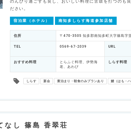
のんびり過ごすも良し、おいしい料理に舌鼓を打つのも
ださい。
宿泊業（ホテル）
南知多しらす海道参加店舗
住所
〒470-3505 知多郡南知多町大字篠島字堂
TEL
0569-67-2039
URL
おすすめ料理
とらふぐ料理、伊勢海
しらす料理
老、あわび
しらす
宴会
素泊まり・朝食のみプランあり
鱧（はも・ハ
なし 篠島 香翠荘