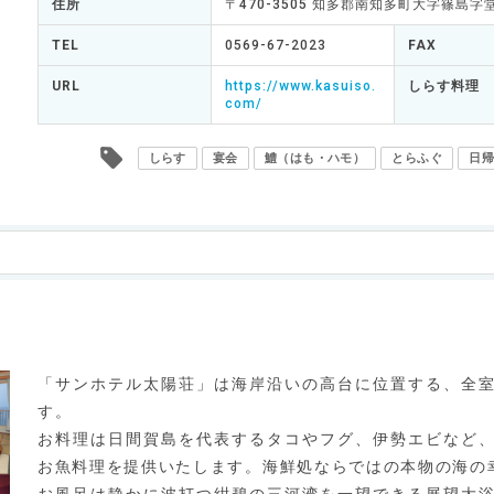
住所
〒470-3505 知多郡南知多町大字篠島字堂
TEL
0569-67-2023
FAX
URL
https://www.kasuiso.
しらす料理
com/
しらす
宴会
鱧（はも・ハモ）
とらふぐ
日帰
「サンホテル太陽荘」は海岸沿いの高台に位置する、全
す。
お料理は日間賀島を代表するタコやフグ、伊勢エビなど
お魚料理を提供いたします。海鮮処ならではの本物の海の