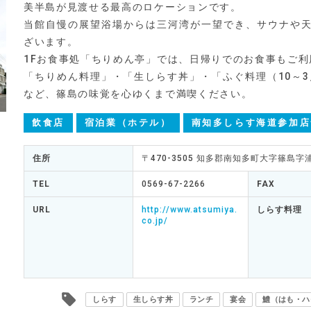
美半島が見渡せる最高のロケーションです。
当館自慢の展望浴場からは三河湾が一望でき、サウナや
ざいます。
1Fお食事処「ちりめん亭」では、日帰りでのお食事もご
「ちりめん料理」・「生しらす丼」・「ふぐ料理（10～3
など、篠島の味覚を心ゆくまで満喫ください。
飲食店
宿泊業（ホテル）
南知多しらす海道参加店
住所
〒470-3505 知多郡南知多町大字篠島字浦
TEL
0569-67-2266
FAX
URL
http://www.atsumiya.
しらす料理
co.jp/
しらす
生しらす丼
ランチ
宴会
鱧（はも・ハ