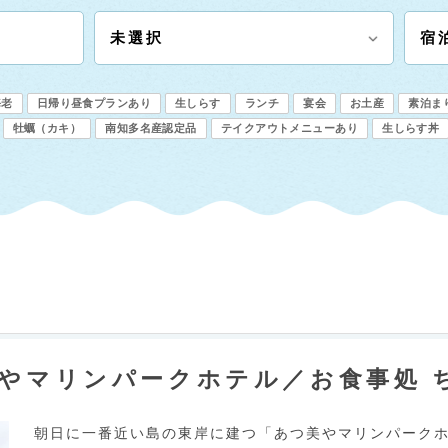
海老
日帰り昼食プランあり
生しらす
ランチ
宴会
お土産
素泊ま
牡蠣（カキ）
南知多名産認定品
テイクアウトメニューあり
生しらす丼
美やマリンパークホテル／お食事処 
朝日に一番近い島の東岸に建つ「あつ美やマリンパーク