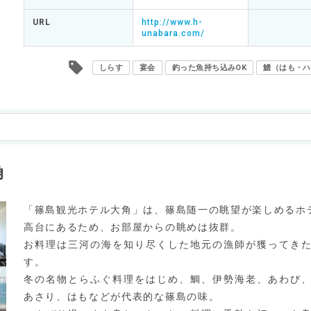
URL
http://www.h-
unabara.com/
しらす
宴会
釣った魚持ち込みOK
鱧（はも・ハ
角
「篠島観光ホテル大角」は、篠島随一の眺望が楽しめるホ
高台にあるため、お部屋からの眺めは抜群。
お料理は三河の海を知り尽くした地元の漁師が獲ってき
す。
冬の名物とらふぐ料理をはじめ、鯛、伊勢海老、あわび
あさり、はもなどが代表的な篠島の味。