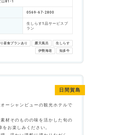
山81-1
0569-67-2800
生しらす1品サービスプ
ラン
り昼食プランあり
露天風呂
生しらす
伊勢海老
知多牛
日間賀島
室オーシャンビューの観光ホテルで
、素材そのものの味を活かした旬の
幸をお楽しみください。