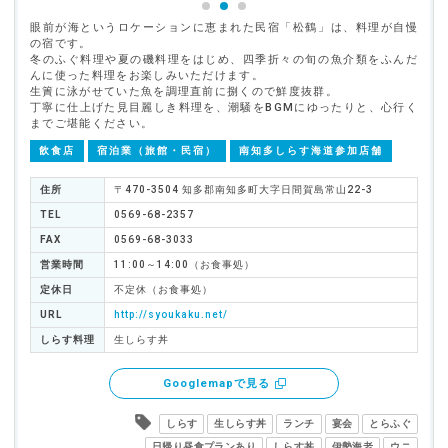
眼前が海というロケーションに恵まれた民宿「松鶴」は、料理が自慢
の宿です。
冬のふぐ料理や夏の磯料理をはじめ、四季折々の旬の魚介類をふんだ
んに使った料理をお楽しみいただけます。
生簀に泳がせていた魚を調理直前に捌くので鮮度抜群。
丁寧に仕上げた見目麗しき料理を、潮騒をBGMにゆったりと、心行く
までご堪能ください。
飲食店
宿泊業（旅館・民宿）
南知多しらす海道参加店舗
住所
〒470-3504 知多郡南知多町大字日間賀島常山22-3
TEL
0569-68-2357
FAX
0569-68-3033
営業時間
11:00～14:00（お食事処）
定休日
不定休（お食事処）
URL
http://syoukaku.net/
しらす料理
生しらす丼
Googlemapで見る
しらす
生しらす丼
ランチ
宴会
とらふぐ
日帰り昼食プランあり
しらす丼
伊勢海老
ウニ