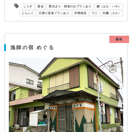
しらす
宴会
素泊まり・朝食のみプランあり
鱧（はも・ハモ）
とらふぐ
日帰り昼食プランあり
伊勢海老
ウニ
牡蠣（カキ）
篠島
漁師の宿 めぐる