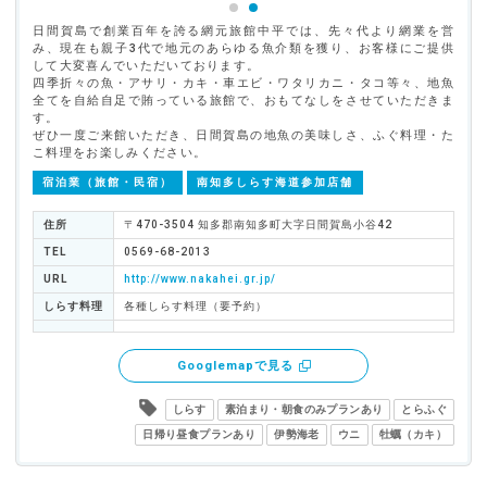
日間賀島で創業百年を誇る網元旅館中平では、先々代より網業を営
み、現在も親子3代で地元のあらゆる魚介類を獲り、お客様にご提供
して大変喜んでいただいております。
四季折々の魚・アサリ・カキ・車エビ・ワタリカニ・タコ等々、地魚
全てを自給自足で賄っている旅館で、おもてなしをさせていただきま
す。
ぜひ一度ご来館いただき、日間賀島の地魚の美味しさ、ふぐ料理・た
こ料理をお楽しみください。
宿泊業（旅館・民宿）
南知多しらす海道参加店舗
住所
〒470-3504 知多郡南知多町大字日間賀島小谷42
TEL
0569-68-2013
URL
http://www.nakahei.gr.jp/
しらす料理
各種しらす料理（要予約）
Googlemapで見る
しらす
素泊まり・朝食のみプランあり
とらふぐ
日帰り昼食プランあり
伊勢海老
ウニ
牡蠣（カキ）