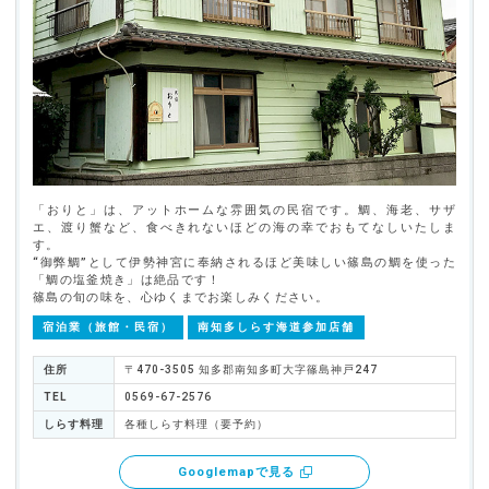
「おりと」は、アットホームな雰囲気の民宿です。鯛、海老、サザ
エ、渡り蟹など、食べきれないほどの海の幸でおもてなしいたしま
す。
“御弊鯛”として伊勢神宮に奉納されるほど美味しい篠島の鯛を使った
「鯛の塩釜焼き」は絶品です！
篠島の旬の味を、心ゆくまでお楽しみください。
宿泊業（旅館・民宿）
南知多しらす海道参加店舗
住所
〒470-3505 知多郡南知多町大字篠島神戸247
TEL
0569-67-2576
しらす料理
各種しらす料理（要予約）
Googlemapで見る