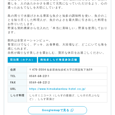
癒しを、人のあたかかさを感じて元気になっていただけるよう、心の
通ったおもてなしを大切にしています。
島の周りで水揚げされる豊富な魚介と知多の調味料を使い、魚介のこ
とを知り尽くした料理人が、魚介のよさを最大限に引き出した料理を
お作りいたします。
野菜も契約農家から仕入れた「本当に美味しい」野菜を使用しており
ます。
館内は全室オーシャンビュー。
客室だけでなく、デッキ、お食事処、大浴場など、どこにいても海を
感じられます。
自然が織りなす美しさを愛おしむ、贅沢な休日をお過ごしください。
宿泊業（ホテル）
南知多しらす海道参加店舗
住所
〒470-3504 知多郡南知多町大字日間賀島下海59
TEL
0569-68-2211
FAX
0569-68-2212
URL
https://www.himakakankou-hotel.co.jp/
しらす料理
しらすミニコース（しらすの釜揚げ、しらすの天ぷらな
ど）、しらす茶漬け
Googlemapで見る