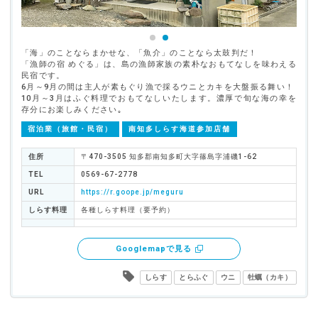
「海」のことならまかせな、「魚介」のことなら太鼓判だ！
「漁師の宿 めぐる」は、島の漁師家族の素朴なおもてなしを味わえる
民宿です。
6月～9月の間は主人が素もぐり漁で採るウニとカキを大盤振る舞い！
10月～3月はふぐ料理でおもてなしいたします。濃厚で旬な海の幸を
存分にお楽しみください｡
宿泊業（旅館・民宿）
南知多しらす海道参加店舗
住所
〒470-3505 知多郡南知多町大字篠島字浦磯1-62
TEL
0569-67-2778
URL
https://r.goope.jp/meguru
しらす料理
各種しらす料理（要予約）
Googlemapで見る
しらす
とらふぐ
ウニ
牡蠣（カキ）