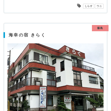
しらす
ウニ
篠島
海幸の宿 きらく