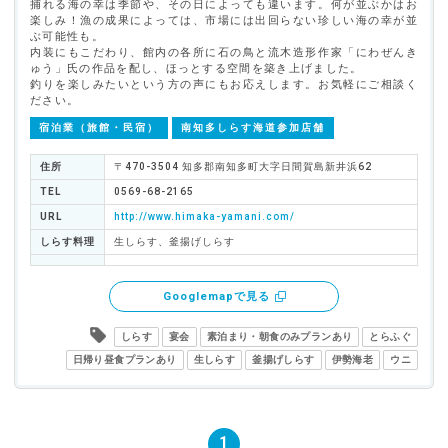
捕れる海の幸は季節や、その日によっても違います。何が並ぶかはお
楽しみ！漁の成果によっては、市場には出回らない珍しい海の幸が並
ぶ可能性も。
内装にもこだわり、館内の各所に石の鳥と流木造形作家「にわぜんき
ゅう」氏の作品を配し、ほっとする空間を築き上げました。
釣りを楽しみたいという方の声にもお応えします。お気軽にご相談く
ださい。
宿泊業（旅館・民宿）
南知多しらす海道参加店舗
住所
〒470-3504 知多郡南知多町大字日間賀島新井浜62
TEL
0569-68-2165
URL
http://www.himaka-yamani.com/
しらす料理
生しらす、釜揚げしらす
Googlemapで見る
しらす
宴会
素泊まり・朝食のみプランあり
とらふぐ
日帰り昼食プランあり
生しらす
釜揚げしらす
伊勢海老
ウニ
1