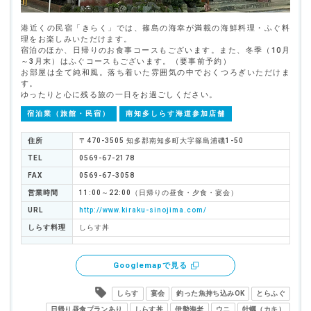
港近くの民宿「きらく」では、篠島の海幸が満載の海鮮料理・ふぐ料
理をお楽しみいただけます。
宿泊のほか、日帰りのお食事コースもございます。また、冬季（10月
～3月末）はふぐコースもございます。（要事前予約）
お部屋は全て純和風。落ち着いた雰囲気の中でおくつろぎいただけま
す。
ゆったりと心に残る旅の一日をお過ごしください。
宿泊業（旅館・民宿）
南知多しらす海道参加店舗
住所
〒470-3505 知多郡南知多町大字篠島浦磯1-50
TEL
0569-67-2178
FAX
0569-67-3058
営業時間
11:00～22:00（日帰りの昼食・夕食・宴会）
URL
http://www.kiraku-sinojima.com/
しらす料理
しらす丼
Googlemapで見る
しらす
宴会
釣った魚持ち込みOK
とらふぐ
日帰り昼食プランあり
しらす丼
伊勢海老
ウニ
牡蠣（カキ）