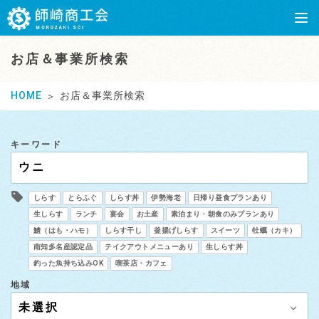
お店＆事業所検索
HOME
お店＆事業所検索
キーワード
しらす
とらふぐ
しらす丼
伊勢海老
日帰り昼食プランあり
生しらす
ランチ
宴会
お土産
素泊まり・朝食のみプランあり
鱧（はも・ハモ）
しらす干し
釜揚げしらす
スイーツ
牡蠣（カキ）
南知多名産認定品
テイクアウトメニューあり
生しらす丼
釣った魚持ち込みOK
喫茶店・カフェ
地域